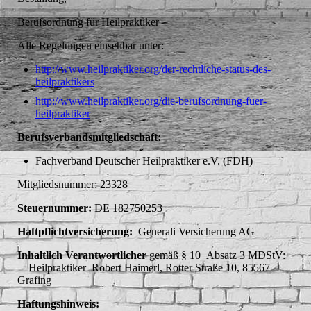
Berufsordnung für Heilpraktiker
Alle Regelungen einsehbar unter:
http://www.heilpraktiker.org/der-rechtliche-status-des-
heilpraktikers
http://www.heilpraktiker.org/die-berufsordnung-fuer-
heilpraktiker
Berufsverbandsmitgliedschaft:
Fachverband Deutscher Heilpraktiker e.V. (FDH)
Mitgliedsnummer: 23328
Steuernummer:
DE 182750253
Haftpflichtversicherung:
Generali Versicherung AG
Inhaltlich Verantwortlicher
gemäß § 10 Absatz 3 MDStV:
Heilpraktiker Robert Haimerl, Rotter Straße 10, 85567
Grafing
Haftungshinweis: